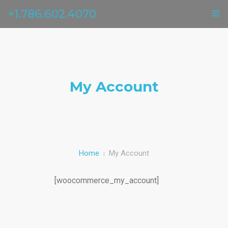
+1.786.602.4070
ГЛАВНАЯ
УСЛУГИ
My Account
ОТЗЫВЫ
О НАС
КОНТАКТЫ
Home
My Account
[woocommerce_my_account]