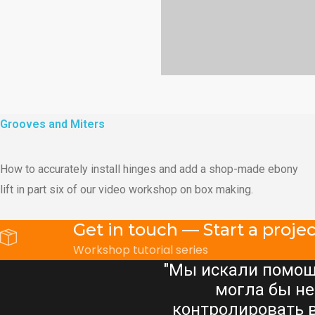
Grooves and Miters
How to accurately install hinges and add a shop-made ebony
lift in part six of our video workshop on box making.
Get in touch — Start a projec
Workshop tutorial series
ервый раз я искала
"Мы искали помощ
торая могла бы
могла бы не
анятий. Основным
контролировать 