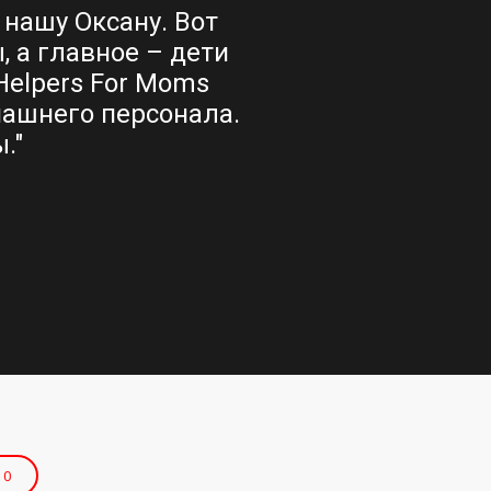
нашу Оксану. Вот
две собаки. В об
, а главное – дети
помочь на кухне. 
Helpers For Moms
своими обязанност
машнего персонала.
For Moms всем, 
."
своей сем
0