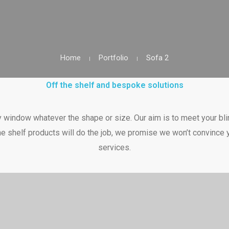
Home
Portfolio
Sofa 2
Off the shelf and bespoke solutions
y window whatever the shape or size. Our aim is to meet your bli
ff the shelf products will do the job, we promise we won’t convinc
services.