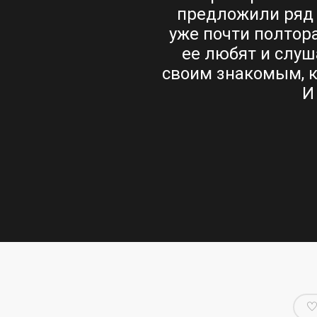
разования и
предложили ряд 
езюме подходящих
уже почти полтора
очень толкового
ее любят и слуш
ном. Когда нам
своим знакомым, к
братилась в Helpers
И