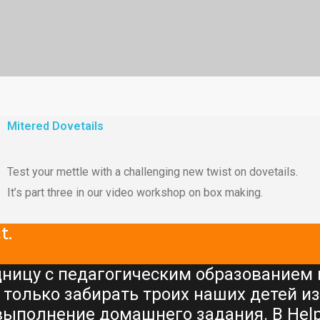
Mitered Dovetails
Test your mettle with a challenging new twist on dovetails.
It’s part three in our video workshop on box making.
t.
ницу с педагогическим образованием и
 только забирать троих наших детей из
выполнение домашнего задания. В Help